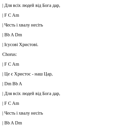
| Для всіх людей від Бога дар,
| F C Am
| Честь і хвалу несіть
| Bb A Dm
| Ісусові Христові.
Chorus:
| F C Am
| Це є Христос - наш Цар,
| Dm Bb A
| Для всіх людей від Бога дар,
| F C Am
| Честь і хвалу несіть
| Bb A Dm