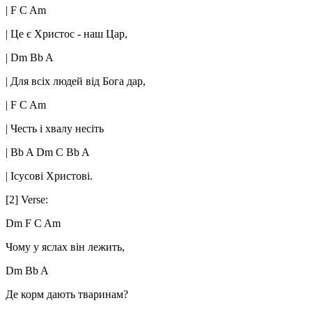
| F C Am
| Це є Христос - наш Цар,
| Dm Bb A
| Для всіх людей від Бога дар,
| F C Am
| Честь і хвалу несіть
| Bb A Dm C Bb A
| Ісусові Христові.
[2] Verse:
Dm F C Am
Чому у яслах він лежить,
Dm Bb A
Де корм дають тваринам?