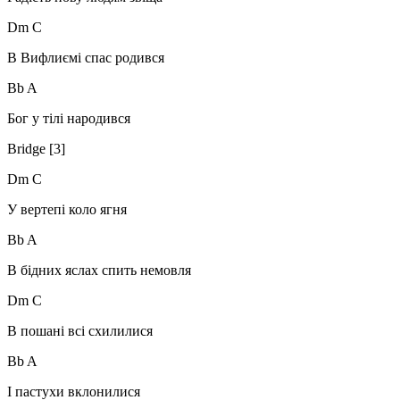
Dm C
В Вифлиємі спас родився
Bb A
Бог у тілі народився
Bridge [3]
Dm C
У вертепі коло ягня
Bb A
В бідних яслах спить немовля
Dm C
В пошані всі схилилися
Bb A
І пастухи вклонилися