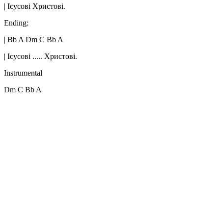
| Ісусові Христові.
Ending:
| Bb A Dm C Bb A
| Ісусові ..... Христові.
Instrumental
Dm C Bb A