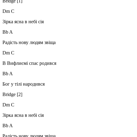
Bridge [1]
Dm C
Зірка ясна в небі сія
Bb A
Радість нову людям звіща
Dm C
В Вифлиємі спас родився
Bb A
Бог у тілі народився
Bridge [2]
Dm C
Зірка ясна в небі сія
Bb A
Радість нову людям звіща