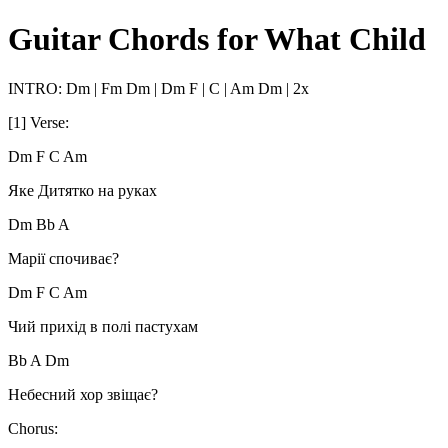
Guitar Chords for What Child
INTRO: Dm | Fm Dm | Dm F | C | Am Dm | 2x
[1] Verse:
Dm F C Am
Яке Дитятко на руках
Dm Bb A
Марії спочиває?
Dm F C Am
Чий прихід в полі пастухам
Bb A Dm
Небесний хор звіщає?
Chorus: