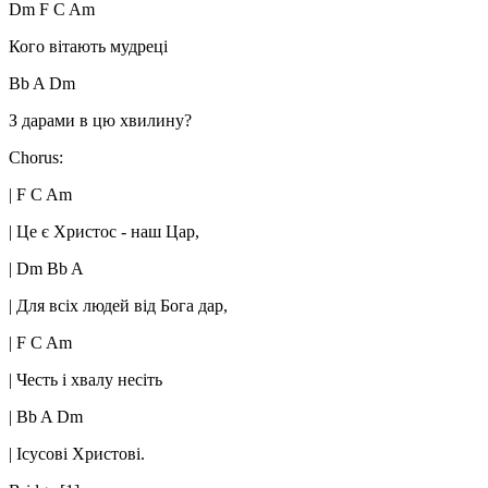
Dm F C Am
Кого вітають мудреці
Bb A Dm
З дарами в цю хвилину?
Chorus:
| F C Am
| Це є Христос - наш Цар,
| Dm Bb A
| Для всіх людей від Бога дар,
| F C Am
| Честь і хвалу несіть
| Bb A Dm
| Ісусові Христові.