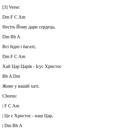
[3] Verse:
Dm F C Am
Несіть Йому дари сердець,
Dm Bb A
Всі бідні і багаті,
Dm F C Am
Хай Цар Царів - Ісус Христос
Bb A Dm
Живе у вашій хаті.
Chorus:
| F C Am
| Це є Христос - наш Цар,
| Dm Bb A