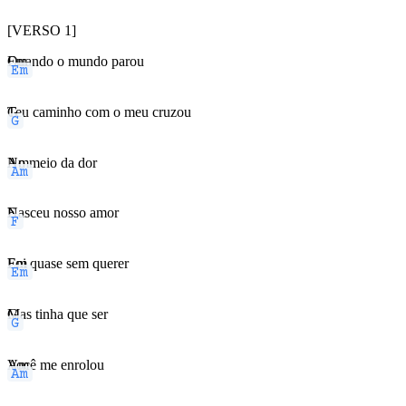
[VERSO 1]
Em
Quando o mundo parou
G
Teu caminho com o meu cruzou
Am
No meio da dor
F
Nasceu nosso amor
Em
Foi quase sem querer
G
Mas tinha que ser
Am
Você me enrolou