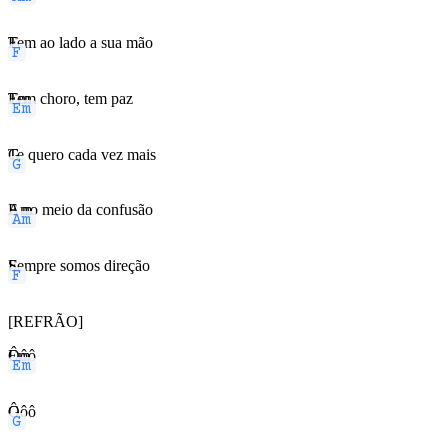
F
Tem ao lado a sua mão
Em
Tem choro, tem paz
G
Te quero cada vez mais
Am
E no meio da confusão
F
Sempre somos direção
[REFRÃO]
Em
Ôôô
G
Ôôô