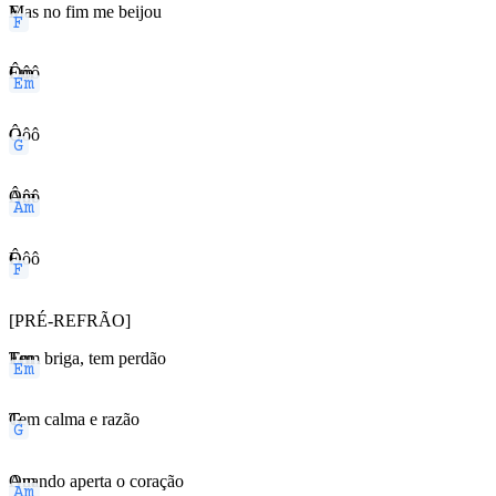
F
Mas no fim me beijou
Em
Ôôô
G
Ôôô
Am
Ôôô
F
Ôôô
[PRÉ-REFRÃO]
Em
Tem briga, tem perdão
G
Tem calma e razão
Am
Quando aperta o coração