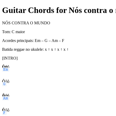
Guitar Chords for Nós contra 
NÓS CONTRA O MUNDO
Tom: C maior
Acordes principais: Em – G – Am – F
Batida reggae no ukulele: x ↑ x ↑ x ↑ x ↑
[INTRO]
Em
Ôôô
G
Ôôô
Am
Ôôô
F
Ôôô