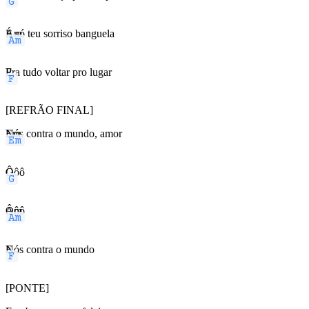
Am
É só teu sorriso banguela
F
Pra tudo voltar pro lugar
[REFRÃO FINAL]
Em
Nós contra o mundo, amor
G
Ôôô
Am
Ôôô
F
Nós contra o mundo
[PONTE]