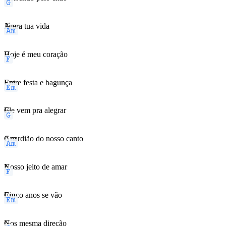
Am
Já era tua vida
F
Hoje é meu coração
Em
Entre festa e bagunça
G
Ele vem pra alegrar
Am
Guardião do nosso canto
F
Nosso jeito de amar
Em
Cinco anos se vão
G
Nos mesma direção