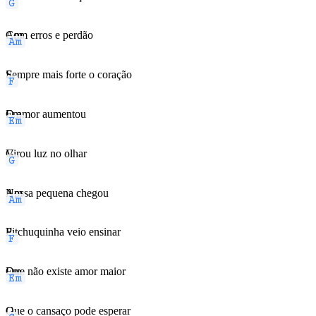
Am
Com erros e perdão
F
Sempre mais forte o coração
Em
O amor aumentou
G
Virou luz no olhar
Am
Nossa pequena chegou
F
Pitchuquinha veio ensinar
Em
Que não existe amor maior
G
Que o cansaço pode esperar