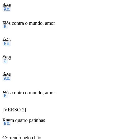
Am
Ôôô
F
Nós contra o mundo, amor
Em
Ôôô
G
Ôôô
Am
Ôôô
F
Nós contra o mundo, amor
[VERSO 2]
Em
E tem quatro patinhas
G
Correndo pelo chão