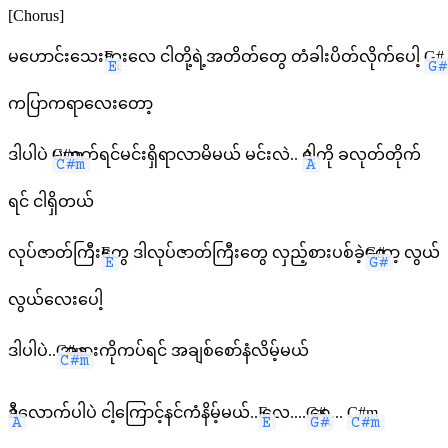
[Chorus]
မဟောင်းသေး
E
ဘူးလေ ငါတို့ရဲ့အတိတ်တွေ တံခါးပိတ်လိုက်ပေါ့
G#
ကပြာကရာလေးတော့
ဒါပါပဲ
C#m
မဟုတ်ရင်မင်းရှိရာလာမိမယ် မင်းလဲ..
A
ငါ့ကို ခလုတ်တိုက်
ရင် ငါရှိတယ်
လုပ်ဇာတ်ကြီး
E
တွေ ဒါလုပ်ဇာတ်ကြီးတွေ လှည့်စားပစ်ခဲ့
G#
တော့ လွယ်
လွယ်လေးပေါ့
ဒါပါပဲ..
C#m
အနားကိုကပ်ရင် အချစ်စော်နံလိမ့်မယ်
A
ဒီလောက်ပါပဲ ငါ့ကြောင့်နင်ကံနိမ့်မယ်..
E
လေ....
G#
ရေ...
C#m