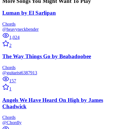
More Songs You Might Want To Play
Luman
by
El Sarlipan
Chords
@heavyneckbender
1,024
2
The Way Things Go
by
Beabadoobee
Chords
@guitarist6387913
157
1
Angels We Have Heard On High
by
James
Chadwick
Chords
@Chordly