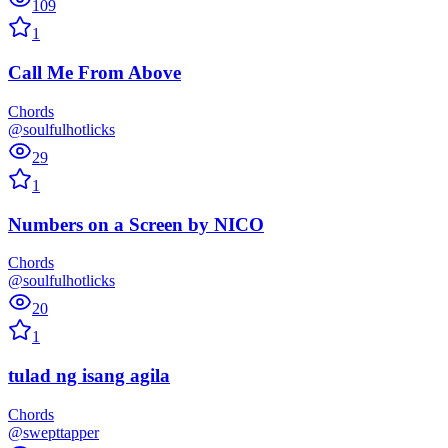
109
1
Call Me From Above
Chords
@soulfulhotlicks
29
1
Numbers on a Screen
by
NICO
Chords
@soulfulhotlicks
20
1
tulad ng isang agila
Chords
@swepttapper