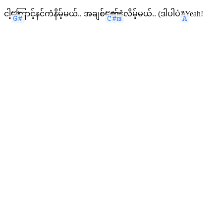
ငါ့
G#
ကြောင့်နင်ကံနိမ့်မယ်.. အချစ်
C#m
စော်နံလိမ့်မယ်.. (ဒါပါပဲ
A
) Yeah!