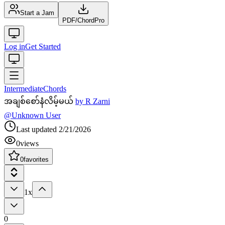
Start a Jam
PDF
/
ChordPro
Log in
Get Started
Intermediate
Chords
အချစ်စော်နံလိမ့်မယ်
by
R Zarni
@
Unknown User
Last updated
2/21/2026
0
views
0
favorites
1x
0