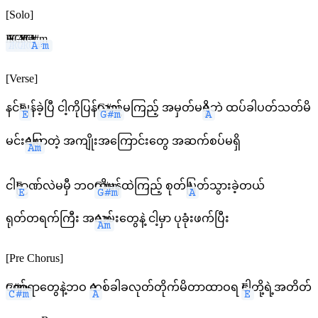
[Solo]
E
A
E
G#
C#m
A
E
G#
C#m
A
[Verse]
နင်
E
ချန်ခဲ့ပြီ ငါ့ကိုပြန်
G#m
လှည့်မကြည့် အမှတ်မ
A
ရှိဘဲ ထပ်ခါပတ်သတ်မိ
မင်း
Am
ပြောတဲ့ အကျိုးအကြောင်းတွေ အဆက်စပ်မရှိ
ငါ
E
ဉာဏ်လဲမမှီ ဘဝ
G#m
ကိုမှန်ထဲကြည့် စုတ်
A
ပြတ်သွားခဲ့တယ်
ရုတ်တရက်ကြီး အ
Am
လွမ်းတွေနဲ့ ငါ့မှာ ပုခုံးဖက်ပြီး
[Pre Chorus]
C#m
ဒဏ်ရာတွေနဲ့ဘဝ
A
တစ်ခါခလုတ်တိုက်မိတာထာဝရ
E
ငါတို့ရဲ့အတိတ်