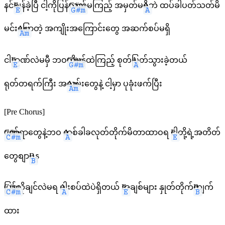
နင်
E
ချန်ခဲ့ပြီ ငါ့ကိုပြန်
G#m
လှည့်မကြည့် အမှတ်မ
A
ရှိဘဲ ထပ်ခါပတ်သတ်မိ
မင်း
Am
ပြောတဲ့ အကျိုးအကြောင်းတွေ အဆက်စပ်မရှိ
ငါ
E
ဉာဏ်လဲမမှီ ဘဝ
G#m
ကိုမှန်ထဲကြည့် စုတ်
A
ပြတ်သွားခဲ့တယ်
ရုတ်တရက်ကြီး အ
Am
လွမ်းတွေနဲ့ ငါ့မှာ ပုခုံးဖက်ပြီး
[Pre Chorus]
C#m
ဒဏ်ရာတွေနဲ့ဘဝ
A
တစ်ခါခလုတ်တိုက်မိတာထာဝရ
E
ငါတို့ရဲ့အတိတ်
တွေစျာ
B
ပန
C#m
ပြန်လိုချင်လဲမရ
A
ပါးစပ်ထဲပဲရှိတယ်
E
အချစ်များ နှုတ်တိုက်
B
ကျက်
ထား