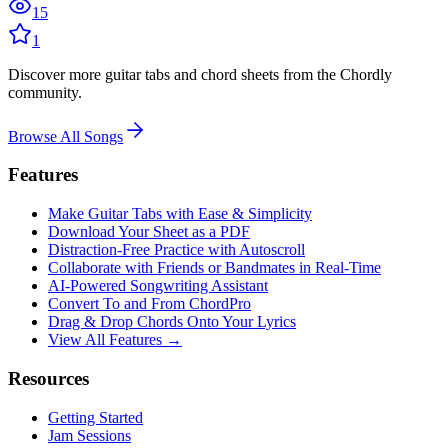
15
1
Discover more guitar tabs and chord sheets from the Chordly
community.
Browse All Songs
Features
Make Guitar Tabs with Ease & Simplicity
Download Your Sheet as a PDF
Distraction-Free Practice with Autoscroll
Collaborate with Friends or Bandmates in Real-Time
AI‑Powered Songwriting Assistant
Convert To and From ChordPro
Drag & Drop Chords Onto Your Lyrics
View All Features →
Resources
Getting Started
Jam Sessions