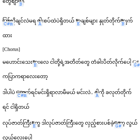
တွေစျာ
B
ပန
C#m
ပြန်လိုချင်လဲမရ
A
ပါးစပ်ထဲပဲရှိတယ်
E
အချစ်များ နှုတ်တိုက်
B
ကျက်
ထား
[Chorus]
မဟောင်းသေး
E
ဘူးလေ ငါတို့ရဲ့အတိတ်တွေ တံခါးပိတ်လိုက်ပေါ့
G#
ကပြာကရာလေးတော့
ဒါပါပဲ
C#m
မဟုတ်ရင်မင်းရှိရာလာမိမယ် မင်းလဲ..
A
ငါ့ကို ခလုတ်တိုက်
ရင် ငါရှိတယ်
လုပ်ဇာတ်ကြီး
E
တွေ ဒါလုပ်ဇာတ်ကြီးတွေ လှည့်စားပစ်ခဲ့
G#
တော့ လွယ်
လွယ်လေးပေါ့