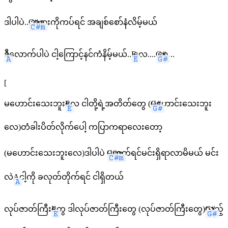
ဒါပါပဲ..
C#m
အနားကိုကပ်ရင် အချစ်စော်နံလိမ့်မယ်
A
ဒီလောက်ပါပဲ ငါ့ကြောင့်နင်ကံနိမ့်မယ်..
E
လေ....
G#
ရေ...
[
မဟောင်းသေးဘူး
E
လေ ငါတို့ရဲ့အတိတ်တွေ (
G#
မဟောင်းသေးဘူး
လေ)တံခါးပိတ်လိုက်ပေါ့ ကပြာကရာလေးတော့
(မဟောင်းသေးဘူးလေ)ဒါပါပဲ
C#m
မဟုတ်ရင်မင်းရှိရာလာမိမယ် မင်း
လဲ
A
.. ငါ့ကို ခလုတ်တိုက်ရင် ငါရှိတယ်
လုပ်ဇာတ်ကြီး
E
တွေ ဒါလုပ်ဇာတ်ကြီးတွေ (လုပ်ဇာတ်ကြီးတွေ)
G#
လှည့်