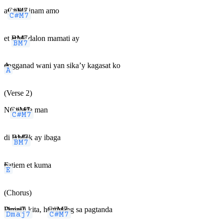
a
C#M7
y nika inam amo
et
BM7
adak dalon mamati ay
A
engganad wani yan sika’y kagasat ko
(Verse 2)
N
C#M7
u wada man
di
BM7
laydek ay ibaga
E
patiem et kuma
(Chorus)
Dmaj7
Pinipili kita, h
C#M7
anggang sa pagtanda