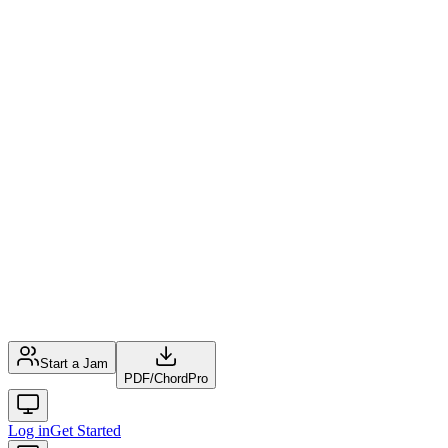
Start a Jam
PDF
/
ChordPro
Log in
Get Started