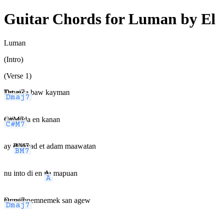
Guitar Chords for Luman by El
Luman
(Intro)
(Verse 1)
Dmaj7
Tet-ewa baw kayman
C#M7
san enda en kanan
ay
BM7
di layad et adam maawatan
nu into di en
A
na mapuan
Dmaj7
nu nemnemnemek san agew