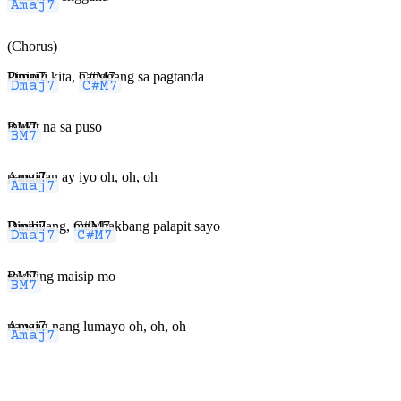
(Chorus)
Dmaj7
Pinipili kita,
C#M7
hanggang sa pagtanda
BM7
inukit na sa puso
Amaj7
pangalan ay iyo oh, oh, oh
Dmaj7
Binibilang,
C#M7
mga hakbang palapit sayo
BM7
sakaling maisip mo
Amaj7
na wag nang lumayo oh, oh, oh