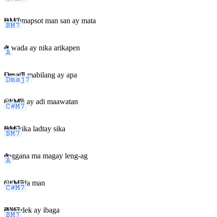
BM7
nu kumapsot man san ay mata
A
et wada ay nika arikapen
Dmaj7
san adi mabilang ay apa
C#M7
ad-adu ay adi maawatan
BM7
nem sika ladtay sika
A
enggana ma magay leng-ag
C#M7
nu wada man
BM7
di laydek ay ibaga