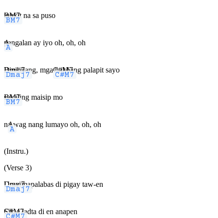
BM7
inukit na sa puso
A
pangalan ay iyo oh, oh, oh
Dmaj7
Binibilang, mga
C#M7
hakbang palapit sayo
BM7
sakaling maisip mo
n
A
a wag nang lumayo oh, oh, oh
(Instru.)
(Verse 3)
Dmaj7
Uray mapalabas di pigay taw-en
C#M7
Sik-a ladta di en anapen