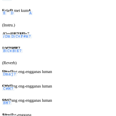
E
patie
D
m met kum
A
a
(Instru.)
A
..
Dmaj7
......
Dm7
....
C#M7
.....
F#m7
.....
BM7
....
C#M7
.....
BM7
....
E7
..
(Reverb)
Dmaj7
Sika lang eng-engganas luman
C#M7
Sika lang eng-engganas luman
BM7
Sika lang eng-engganas luman
Amaj7
Sika eng-enggana