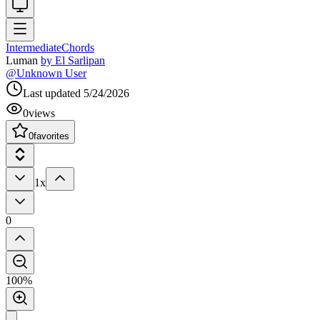
Intermediate
Chords
Luman
by
El Sarlipan
@
Unknown User
Last updated
5/24/2026
0
views
0
favorites
1x
0
100%